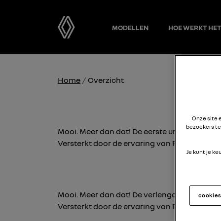
MODELLEN
HOE WERKT HE
Home
Overzicht
Onze site 
bezoekers te
Mooi. Meer dan dat! De eerste urban crossov
Versterkt door de ervaring van Renault, verk
Je kunt je k
Mooi. Meer dan dat! De verlengde urban cro
cookie
Versterkt door de ervaring van Renault, verk