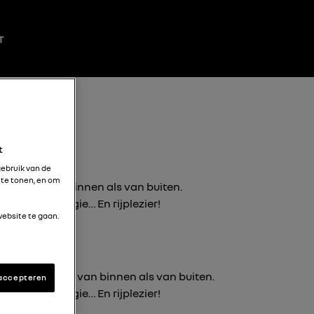
T
t
gebruik van de
 te tonen, en om
t. Zowel van binnen als van buiten.
rt, technologie… En rijplezier!
ebsite te gaan.
legant. Zowel van binnen als van buiten.
 accepteren
rt, technologie… En rijplezier!