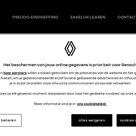
T
PSEUDO-EINDHEFFING
ZAKELIJK LEASEN
CONTAC
Het beschermen van jouw online gegevens is prioriteit voor Renaul
en
haar partners
willen cookies gebruiken om de prestaties van de website en het 
 meten, om je gepersonaliseerde en/of locatie gebaseerde advertenties en inhoud
er van Renault, de Captur, is wendbaar,dynamisch en elegan
je in staat te stellen onze inhoud te communiceren via sociale netwerken.
ent hij nieuwe mogelijkheden op het gebied van design, comfo
euzes op elk gewenst moment aanpassen door naar het gedeelte ‘cookies’ op onze w
Meer informatie vind je in
ons cookiebeleid.
ssover van Renault, de SYMBIOZ, is wendbaar,dynamisch en e
s beheren
alles weigeren
cookies
ent hij nieuwe mogelijkheden op het gebied van design, comfo