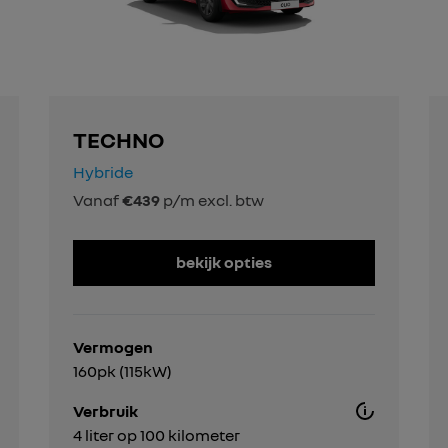
TECHNO
Hybride
Vanaf
€439
p/m excl. btw
bekijk opties
Vermogen
160pk (115kW)
Verbruik
4 liter op 100 kilometer