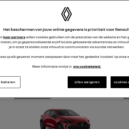
Het beschermen van jouw online gegevens is prioriteit voor Renaul
en
haar partners
willen cookies gebruiken om de prestaties van de website en het 
VAN DE CLIO
 meten, om je gepersonaliseerde en/of locatie gebaseerde advertenties en inhoud
je in staat te stellen onze inhoud te communiceren via sociale netwerken.
euzes op elk gewenst moment aanpassen door naar het gedeelte ‘cookies’ op onze w
Meer informatie vind je in
ons cookiebeleid.
ie
Uitvoering
Zitplaatsen
s beheren
alles weigeren
cookies
NU MET €15,- KORTING P/M
N
22% BIJTELLING
2