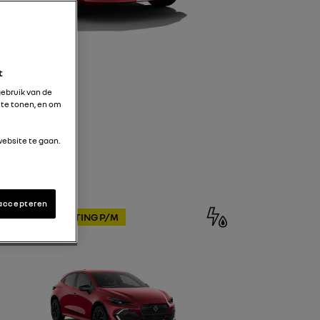
t
gebruik van de
 te tonen, en om
ebsite te gaan.
 accepteren
U MET €15,- KORTING P/M
2% BIJTELLING