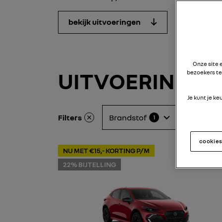
bekijk uitvoeringen
Onze site 
UITVOERINGEN 
bezoekers te
Je kunt je k
Filters
Brandstof
Transmiss
1
cookie
NU MET €15,- KORTING P/M
22% BIJTELLING