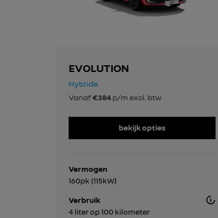
EVOLUTION
Hybride
Vanaf
€384
p/m excl. btw
bekijk opties
Vermogen
160pk (115kW)
Verbruik
4 liter op 100 kilometer