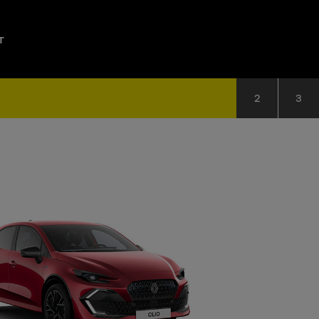
T
2
3