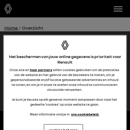
Home
Overzicht
MEER WETEN OVER ONZE MODELLEN?
Het beschermen van jouw online gegevens is prioriteit voor
Renault
vraag het je dealer
Onze site en
haar partners
willen cookies gebruiken om de prestaties
van de website en het gebruik van de bezoekers te meten, om je
gepersonaliseerde en/of locatie gebaseerde advertenties en inhoud
Vragen over Operational Lease?
te tonen, en om je in staat te stellen onze inhoud te communiceren
Neem contact met ons op
via sociale netwerken.
Je kunt je keuzes op elk gewenst moment aanpassen door naar het
gedeelte ‘cookies’ op onze website te gaan.
Meer informatie vind je in
ons cookiebeleid.
MODELLEN
cookies beheren