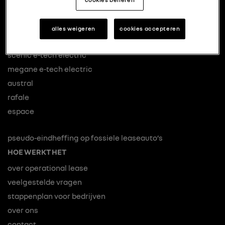
renault 5
captur
alles weigeren
cookies accepteren
renault 4
scenic e-tech electric
megane e-tech electric
austral
rafale
espace
pseudo-eindheffing op fossiele leaseauto’s
HOE WERKT HET
over operational lease
veelgestelde vragen
stappenplan voor bedrijven
over ons
contact