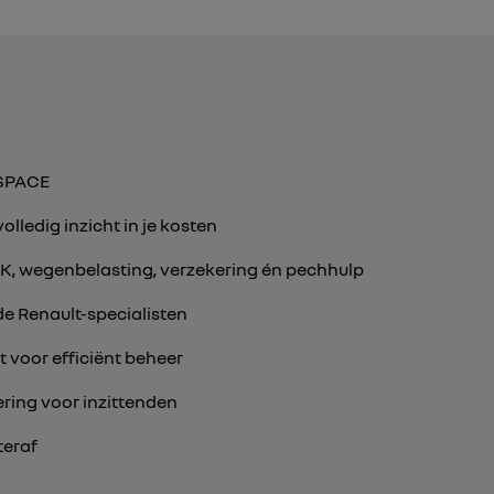
ESPACE
ledig inzicht in je kosten
PK, wegenbelasting, verzekering én pechhulp
e Renault-specialisten
 voor efficiënt beheer
ring voor inzittenden
teraf