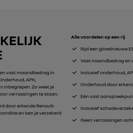
KELIJK
Alle voordelen op een rij
Rijd een gloednieuwe 
E
Vast maandbedrag en vol
 een vast maandbedrag in
Inclusief onderhoud, A
. Onderhoud, APK,
Onderhoud door erkend
n inbegrepen. Zo weet je
voor verrassingen te staan.
Eén vast aanspreekpunt
rd door erkende Renault-
Inclusief schadeverzeke
pconditie en ben je verzekerd
Geen verrassingen ach