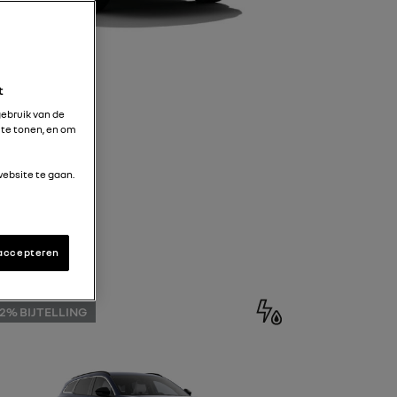
t
gebruik van de
 te tonen, en om
ebsite te gaan.
 accepteren
2% BIJTELLING