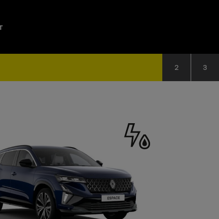
T
2
3