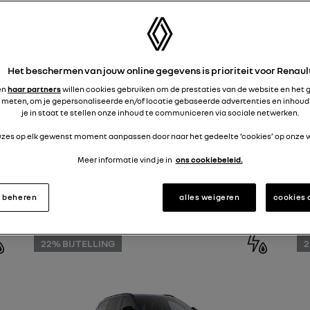
Het beschermen van jouw online gegevens is prioriteit voor Renaul
Espace. Dankzij de moderne technologieën
ten.
en
haar partners
willen cookies gebruiken om de prestaties van de website en het 
 meten, om je gepersonaliseerde en/of locatie gebaseerde advertenties en inhoud
je in staat te stellen onze inhoud te communiceren via sociale netwerken.
 VAN DE ESPACE
euzes op elk gewenst moment aanpassen door naar het gedeelte ‘cookies’ op onze w
Meer informatie vind je in
ons cookiebeleid.
Uitvoering
Zitplaatsen
s beheren
alles weigeren
cookies
22% BIJTELLING
2