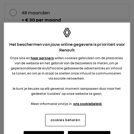
48 maanden
+ € 30 per maand
42 maanden
Het beschermen van jouw online gegevens is prioriteit voor
Pseudo-eindheffing actie
Renault
+ € 55 per maand
Onze site en
haar partners
willen cookies gebruiken om de prestaties
van de website en het gebruik van de bezoekers te meten, om je
gepersonaliseerde en/of locatie gebaseerde advertenties en inhoud
te tonen, en om je in staat te stellen onze inhoud te communiceren
36 maanden
via sociale netwerken.
+ € 80 per maand
Je kunt je keuzes op elk gewenst moment aanpassen door naar het
gedeelte ‘cookies’ op onze website te gaan.
Meer informatie vind je in
ons cookiebeleid.
24 maanden
+ € 170 per maand
cookies beheren