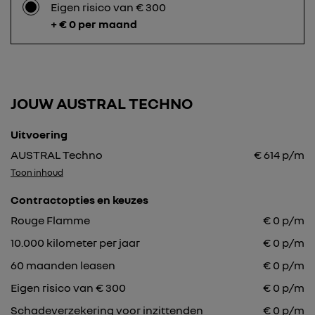
Eigen risico van € 300
+ € 0 per maand
JOUW AUSTRAL TECHNO
Uitvoering
AUSTRAL Techno
€
614
p/m
Toon inhoud
Contractopties en keuzes
Rouge Flamme
€
0
p/m
10.000
kilometer per jaar
€
0
p/m
60
maanden leasen
€
0
p/m
Eigen risico van € 300
€
0
p/m
Schadeverzekering voor inzittenden
€ 0 p/m