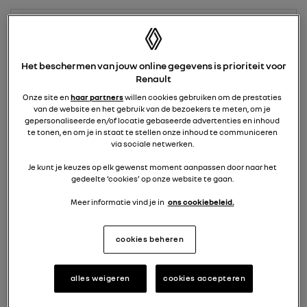
48 maanden
+ € 50 per maand
Het beschermen van jouw online gegevens is prioriteit voor
Renault
Onze site en
haar partners
willen cookies gebruiken om de prestaties
42 maanden
Pseudo-eindheffing actie
van de website en het gebruik van de bezoekers te meten, om je
+ € 65 per maand
gepersonaliseerde en/of locatie gebaseerde advertenties en inhoud
te tonen, en om je in staat te stellen onze inhoud te communiceren
via sociale netwerken.
Je kunt je keuzes op elk gewenst moment aanpassen door naar het
36 maanden
gedeelte ‘cookies’ op onze website te gaan.
+ € 85 per maand
Meer informatie vind je in
ons cookiebeleid.
cookies beheren
24 maanden
+ € 150 per maand
alles weigeren
cookies accepteren