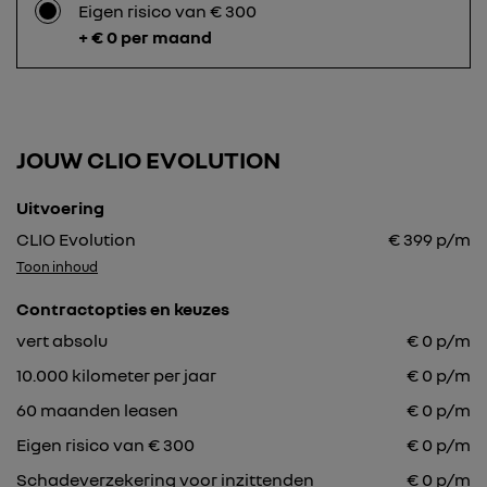
Eigen risico van € 300
+ € 0 per maand
JOUW CLIO EVOLUTION
Uitvoering
CLIO Evolution
€
399
p/m
Toon inhoud
Contractopties en keuzes
vert absolu
€
0
p/m
10.000
kilometer per jaar
€
0
p/m
60
maanden leasen
€
0
p/m
Eigen risico van € 300
€
0
p/m
Schadeverzekering voor inzittenden
€ 0 p/m