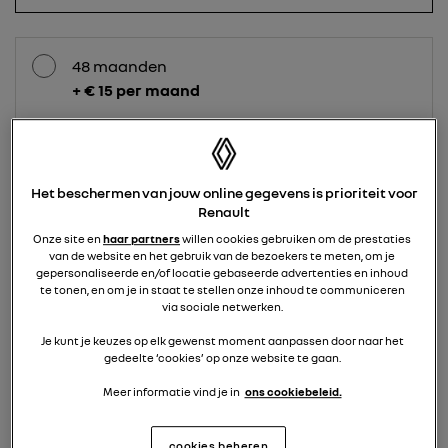
48 maanden
+ € 15 per maand
36 maanden
Het beschermen van jouw online gegevens is prioriteit voor
+ € 40 per maand
Renault
Onze site en
haar partners
willen cookies gebruiken om de prestaties
van de website en het gebruik van de bezoekers te meten, om je
gepersonaliseerde en/of locatie gebaseerde advertenties en inhoud
24 maanden
te tonen, en om je in staat te stellen onze inhoud te communiceren
+ € 194 per maand
via sociale netwerken.
Je kunt je keuzes op elk gewenst moment aanpassen door naar het
gedeelte ‘cookies’ op onze website te gaan.
3
HOEVEEL KILOMETERS RIJD JE PER
Meer informatie vind je in
ons cookiebeleid.
JAAR?
cookies beheren