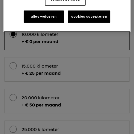
bereken het voor mij
alles weigeren
cookies accepteren
10.000 kilometer
+ € 0 per maand
15.000 kilometer
+ € 25 per maand
20.000 kilometer
+ € 50 per maand
25.000 kilometer