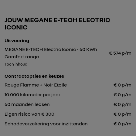
JOUW MEGANE E-TECH ELECTRIC
ICONIC
Uitvoering
MEGANE E-TECH Electric Iconic - 60 KWh
€
574
p/m
Comfort range
Toon inhoud
Contractopties en keuzes
Rouge Flamme + Noir Etoile
€
0
p/m
10.000
kilometer per jaar
€
0
p/m
60
maanden leasen
€
0
p/m
Eigen risico van € 300
€
0
p/m
Schadeverzekering voor inzittenden
€ 0 p/m