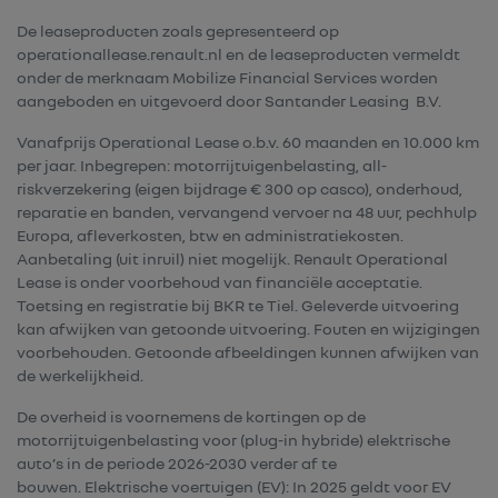
De leaseproducten zoals gepresenteerd op
operationallease.renault.nl en de leaseproducten vermeldt
onder de merknaam Mobilize Financial Services worden
aangeboden en uitgevoerd door Santander Leasing B.V.
Vanafprijs Operational Lease o.b.v. 60 maanden en 10.000 km
per jaar. Inbegrepen: motorrijtuigenbelasting, all-
riskverzekering (eigen bijdrage € 300 op casco), onderhoud,
reparatie en banden, vervangend vervoer na 48 uur, pechhulp
Europa, afleverkosten, btw en administratiekosten.
Aanbetaling (uit inruil) niet mogelijk. Renault Operational
Lease is onder voorbehoud van financiële acceptatie.
Toetsing en registratie bij BKR te Tiel. Geleverde uitvoering
kan afwijken van getoonde uitvoering. Fouten en wijzigingen
voorbehouden. Getoonde afbeeldingen kunnen afwijken van
de werkelijkheid.
De overheid is voornemens de kortingen op de
motorrijtuigenbelasting voor (plug-in hybride) elektrische
auto’s in de periode 2026-2030 verder af te
bouwen. Elektrische voertuigen (EV): In 2025 geldt voor EV