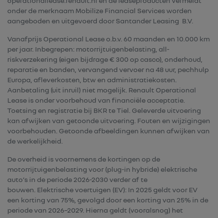
operationallease.renault.nl en de leaseproducten vermeldt
onder de merknaam Mobilize Financial Services worden
aangeboden en uitgevoerd door Santander Leasing B.V.
Vanafprijs Operational Lease o.b.v. 60 maanden en 10.000 km
per jaar. Inbegrepen: motorrijtuigenbelasting, all-
riskverzekering (eigen bijdrage € 300 op casco), onderhoud,
reparatie en banden, vervangend vervoer na 48 uur, pechhulp
Europa, afleverkosten, btw en administratiekosten.
Aanbetaling (uit inruil) niet mogelijk. Renault Operational
Lease is onder voorbehoud van financiële acceptatie.
Toetsing en registratie bij BKR te Tiel. Geleverde uitvoering
kan afwijken van getoonde uitvoering. Fouten en wijzigingen
voorbehouden. Getoonde afbeeldingen kunnen afwijken van
de werkelijkheid.
De overheid is voornemens de kortingen op de
motorrijtuigenbelasting voor (plug-in hybride) elektrische
auto’s in de periode 2026-2030 verder af te
bouwen. Elektrische voertuigen (EV): In 2025 geldt voor EV
een korting van 75%, gevolgd door een korting van 25% in de
periode van 2026–2029. Hierna geldt (vooralsnog) het