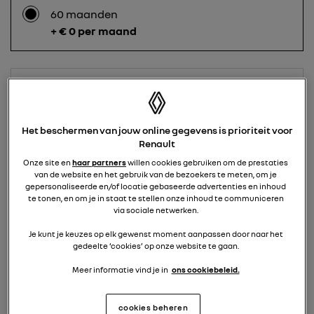
60 maanden
+ € 0 per maand
48 maanden
+ € 30 per maand
Het beschermen van jouw online gegevens is prioriteit voor
Renault
36 maanden
Onze site en
haar partners
willen cookies gebruiken om de prestaties
van de website en het gebruik van de bezoekers te meten, om je
+ € 55 per maand
gepersonaliseerde en/of locatie gebaseerde advertenties en inhoud
te tonen, en om je in staat te stellen onze inhoud te communiceren
via sociale netwerken.
Je kunt je keuzes op elk gewenst moment aanpassen door naar het
24 maanden
gedeelte ‘cookies’ op onze website te gaan.
+ € 90 per maand
Meer informatie vind je in
ons cookiebeleid.
cookies beheren