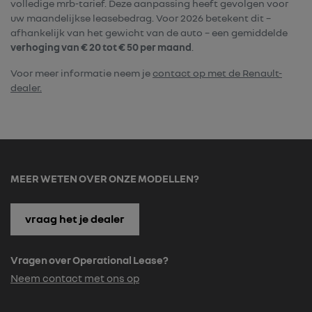
volledige mrb-tarief. Deze aanpassing heeft gevolgen voor
uw maandelijkse leasebedrag. Voor 2026 betekent dit –
afhankelijk van het gewicht van de auto – een gemiddelde
verhoging van € 20 tot € 50 per maand
.
Voor meer informatie neem je
contact op met de Renault-
dealer.
MEER WETEN OVER ONZE MODELLEN?
vraag het je dealer
Vragen over Operational Lease?
Neem contact met ons op