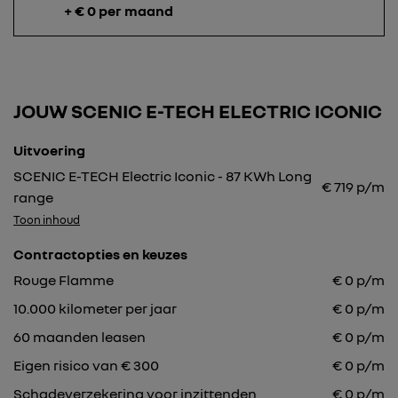
+ € 0 per maand
JOUW SCENIC E-TECH ELECTRIC ICONIC
Uitvoering
SCENIC E-TECH Electric Iconic - 87 KWh Long
€
719
p/m
range
Toon inhoud
Contractopties en keuzes
Rouge Flamme
€
0
p/m
10.000
kilometer per jaar
€
0
p/m
60
maanden leasen
€
0
p/m
Eigen risico van € 300
€
0
p/m
Schadeverzekering voor inzittenden
€ 0 p/m