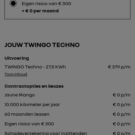
Eigen risico van € 300
+ € 0 per maand
JOUW TWINGO TECHNO
Uitvoering
TWINGO Techno - 27,5 KWh
€
379
p/m
Toon inhoud
Contractopties en keuzes
Jaune Mango
€
0
p/m
10.000
kilometer per jaar
€
0
p/m
60
maanden leasen
€
0
p/m
Eigen risico van € 300
€
0
p/m
Schadeverzekering voor inzittenden
€ 0 p/m