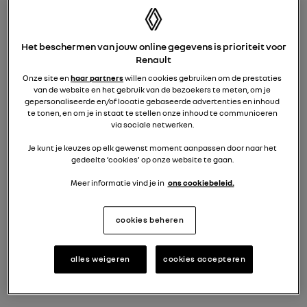
48 maanden
+ € 21 per maand
Het beschermen van jouw online gegevens is prioriteit voor
Renault
Onze site en
haar partners
willen cookies gebruiken om de prestaties
van de website en het gebruik van de bezoekers te meten, om je
42 maanden
gepersonaliseerde en/of locatie gebaseerde advertenties en inhoud
Pseudo-eindheffing actie
te tonen, en om je in staat te stellen onze inhoud te communiceren
+ € 36 per maand
via sociale netwerken.
Je kunt je keuzes op elk gewenst moment aanpassen door naar het
gedeelte ‘cookies’ op onze website te gaan.
36 maanden
Meer informatie vind je in
ons cookiebeleid.
+ € 52 per maand
cookies beheren
24 maanden
alles weigeren
cookies accepteren
+ € 103 per maand